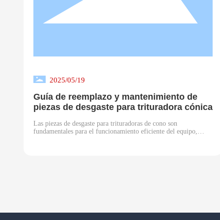
2025/05/19
Guía de reemplazo y mantenimiento de
piezas de desgaste para trituradora cónica
Las piezas de desgaste para trituradoras de cono son
fundamentales para el funcionamiento eficiente del equipo,
incluyendo principalmente componentes de reemplazo del
núcleo como revestimientos de cono, revestimientos de tazón y
bujes de bronce. Como piezas de reemplazo de alta frecuencia
recomendadas por el principal proveedor de China de
componentes de desgaste para trituradoras, su correcto
mantenimiento afecta directamente la vida útil total de la
máquina.