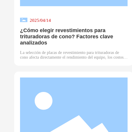
2025/04/14
¿Cómo elegir revestimientos para
trituradoras de cono? Factores clave
analizados
La selección de placas de revestimiento para trituradoras de
cono afecta directamente el rendimiento del equipo, los costos
de mantenimiento y la eficiencia general de la producción. Los
revestimientos de alta calidad no solo prolongan la vida útil del
equipo, sino que también reducen la frecuencia de reemplazo, lo
que aumenta la rentabilidad. Este artículo se enfocará en
analizar los principales factores a considerar al elegir
revestimientos para trituradoras de cono, incluyendo la selección
de materiales, el tipo de cavidad y la elección del fabricante de
fundición.