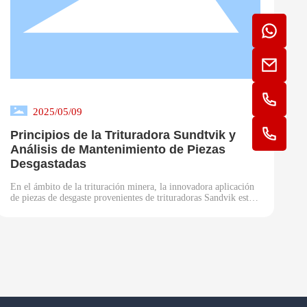
2025/05/09
Principios de la Trituradora Sundtvik y
Análisis de Mantenimiento de Piezas
Desgastadas
En el ámbito de la trituración minera, la innovadora aplicación
de piezas de desgaste provenientes de trituradoras Sandvik está
impulsando la transformación de la industria. Como
componente central de las trituradoras de impacto, los martillos
para trituradoras de Sandvik —gracias a su exclusiva
formulación de aleación y diseño estructural— han logrado
extender con éxito los ciclos de mantenimiento del equipo en un
30%. Cabe destacar que, en las trituradoras de impacto de la
serie CI de Sandvik, el diseño modular, combinado con los
beneficios sinérgicos de los componentes resistentes al desgaste
de Duma Machinery, ofrece una solución revolucionaria para