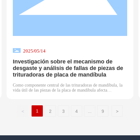
2025/05/14
Investigación sobre el mecanismo de
desgaste y análisis de fallas de piezas de
trituradoras de placa de mandíbula
Como componente central de las trituradoras de mandíbula, la
vida útil de las piezas de la placa de mandíbula afecta
directamente la eficiencia general de la máquina. Basándose en
años de experiencia práctica, Duma Machinery ha realizado una
investigación profunda sobre las propiedades materiales y los
patrones de desgaste de las placas de mandíbula, proporcionando
1
<
2
3
4
...
9
>
valiosas perspectivas técnicas para el sector.