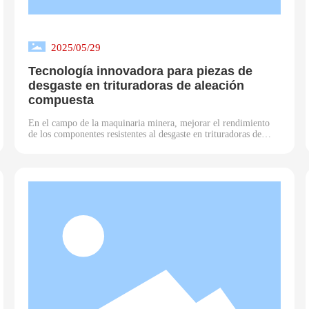
2025/05/29
Tecnología innovadora para piezas de
desgaste en trituradoras de aleación
compuesta
En el campo de la maquinaria minera, mejorar el rendimiento
de los componentes resistentes al desgaste en trituradoras de
aleación compuesta ha sido consistentemente un foco clave para
la industria. Como área importante de aplicación para las
fundiciones chinas de acero al manganeso, la selección del
material para piezas críticas como placas de mandíbula, placas
de revestimiento y revestimientos para molinos de bolas afecta
directamente la vida útil del equipo. Este artículo, mediante
análisis comparativo, destaca las actuales limitaciones de las
fundiciones chinas de acero al manganeso en aplicaciones
prácticas, al tiempo que señala posibles direcciones para lograr
avances significativos.