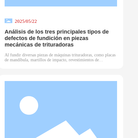
2025/05/22
Análisis de los tres principales tipos de
defectos de fundición en piezas
mecánicas de trituradoras
Al fundir diversas piezas de máquinas trituradoras, como placas
de mandíbula, martillos de impacto, revestimientos de
mandíbula móvil y otros componentes fundidos resistentes al
desgaste para trituradoras, la clave para garantizar la calidad del
producto radica en prevenir defectos de fundición. Como paso
fundamental en la producción china de piezas fundidas de acero
al manganeso, el proceso de fundición de componentes para
máquinas trituradoras afecta directamente la vida útil del
equipo. A continuación se presentan tres tipos comunes de
defectos de fundición junto con sus análisis característicos: